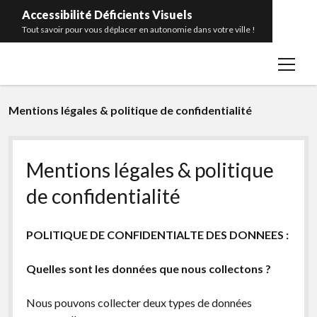
Accessibilité Déficients Visuels
Tout savoir pour vous déplacer en autonomie dans votre ville !
open
Accueil
menu
Contact
Mentions légales & politique de confidentialité
Portrait
Catégories
open
menu
Mentions légales & politique
Bâtiments publics
facebook
rss
de confidentialité
Transports en commun
Télécommande pour feux sonores
POLITIQUE DE CONFIDENTIALTE DES DONNEES :
Balises sonores
Quelles sont les données que nous collectons ?
Bandes d’éveil de vigilance
Glossaire
Nous pouvons collecter deux types de données