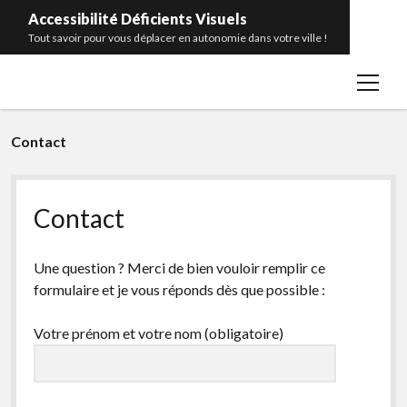
Accessibilité Déficients Visuels
Tout savoir pour vous déplacer en autonomie dans votre ville !
open
Accueil
menu
Contact
Contact
Portrait
Catégories
open
menu
Contact
Bâtiments publics
facebook
rss
Transports en commun
Une question ? Merci de bien vouloir remplir ce
Télécommande pour feux sonores
formulaire et je vous réponds dès que possible :
Balises sonores
Votre prénom et votre nom (obligatoire)
Bandes d’éveil de vigilance
Glossaire