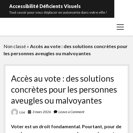
Accessibilité Déficients Visuels
Tout savoir pour vous déplacer en autonomie dans votre ville !
open
Accueil
menu
Contact
Non classé
»
Accès au vote : des solutions concrètes pour
Portrait
les personnes aveugles ou malvoyantes
Catégories
open
menu
Bâtiments publics
facebook
rss
Accès au vote : des solutions
Transports en commun
concrètes pour les personnes
Télécommande pour feux sonores
aveugles ou malvoyantes
Balises sonores
3 mars 2026
Leave a Comment
Lise
Bandes d’éveil de vigilance
Glossaire
Voter est un droit fondamental. Pourtant, pour de