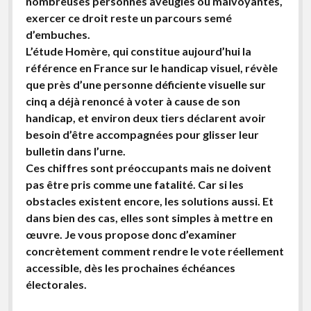
nombreuses personnes aveugles ou malvoyantes,
Non classé
exercer ce droit reste un parcours semé
Bandes de guidage
d’embuches.
L’étude Homère, qui constitue aujourd’hui la
Feux sonores
référence en France sur le handicap visuel, révèle
que près d’une personne déficiente visuelle sur
cinq a déjà renoncé à voter à cause de son
handicap, et environ deux tiers déclarent avoir
besoin d’être accompagnées pour glisser leur
bulletin dans l’urne.
Ces chiffres sont préoccupants mais ne doivent
pas être pris comme une fatalité. Car si les
obstacles existent encore, les solutions aussi. Et
dans bien des cas, elles sont simples à mettre en
œuvre. Je vous propose donc d’examiner
concrètement comment rendre le vote réellement
accessible, dès les prochaines échéances
électorales.