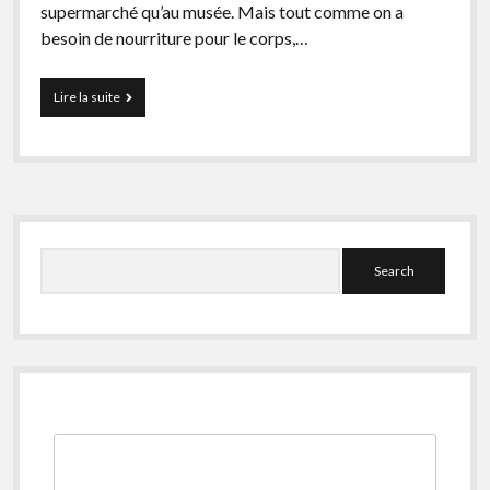
Non classé
supermarché qu’au musée. Mais tout comme on a
besoin de nourriture pour le corps,…
Bandes de guidage
Feux sonores
L’accessibilité
Lire la suite
des
musées
avec
un
handicap
visuel,
Sidebar
ça
marche
Search
comment ?