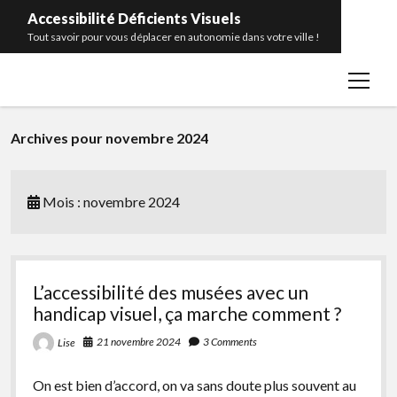
Accessibilité Déficients Visuels
Tout savoir pour vous déplacer en autonomie dans votre ville !
open
Accueil
menu
Contact
Archives pour novembre 2024
Portrait
Catégories
open
menu
Mois :
novembre 2024
Bâtiments publics
facebook
rss
Transports en commun
Télécommande pour feux sonores
L’accessibilité des musées avec un
Balises sonores
handicap visuel, ça marche comment ?
Bandes d’éveil de vigilance
21 novembre 2024
3 Comments
Lise
Glossaire
On est bien d’accord, on va sans doute plus souvent au