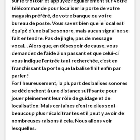
sur le trottoir et appuyez régulièrement sur votre
Non classé
télécommande pour localiser la porte de votre
Bandes de guidage
magasin préféré, de votre banque ou votre
bureau de poste. Vous savez bien que le local est
Feux sonores
équipé d’une
balise sonore
, mais aucun signal ne se
fait entendre. Pas de jingle, pas de message
vocal… Alors que, en désespoir de cause, vous
demandez de l’aide à un passant et que celui-ci
vous indique l’entrée tant recherchée, c’est en
franchissant la porte que la balise finit enfin par
parler !
Fort heureusement, la plupart des balises sonores
se déclenchent à une distance suffisante pour
jouer pleinement leur rôle de guidage et de
localisation. Mais certaines d’entre elles sont
beaucoup plus récalcitrantes et il peut y avoir de
nombreuses raisons à cela. Nous allons voir
lesquelles.