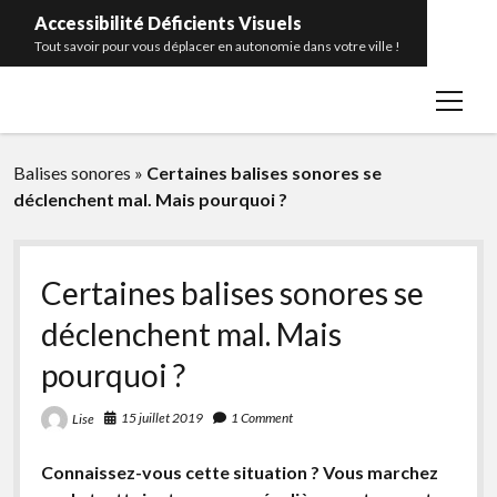
Accessibilité Déficients Visuels
Tout savoir pour vous déplacer en autonomie dans votre ville !
open
Accueil
menu
Contact
Balises sonores
»
Certaines balises sonores se
Portrait
déclenchent mal. Mais pourquoi ?
Catégories
open
menu
Bâtiments publics
facebook
rss
Certaines balises sonores se
Transports en commun
déclenchent mal. Mais
Télécommande pour feux sonores
pourquoi ?
Balises sonores
15 juillet 2019
1 Comment
Lise
Bandes d’éveil de vigilance
Glossaire
Connaissez-vous cette situation ? Vous marchez