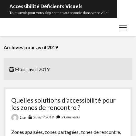
Accessibilité Déficients Visuels
Tout savoir pour vous déplacer en autonomie dans votre ville !
open
Accueil
menu
Contact
Archives pour avril 2019
Portrait
Catégories
open
menu
Mois :
avril 2019
Bâtiments publics
facebook
rss
Transports en commun
Télécommande pour feux sonores
Quelles solutions d’accessibilité pour
Balises sonores
les zones de rencontre ?
Bandes d’éveil de vigilance
23 avril 2019
2 Comments
Lise
Glossaire
Zones apaisées, zones partagées, zones de rencontre,