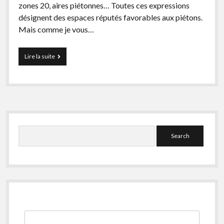
Non classé
zones 20, aires piétonnes… Toutes ces expressions
désignent des espaces réputés favorables aux piétons.
Bandes de guidage
Mais comme je vous…
Feux sonores
Quelles
Lire la suite
solutions
d’accessibilité
pour
les
zones
de
Sidebar
rencontre
?
Search