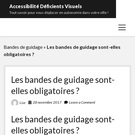
Accessibilité Déficients Visuels
Tout savoir pour vous déplacer en autonomie dans votre ville !
open
Accueil
menu
Contact
Bandes de guidage
»
Les bandes de guidage sont-elles
Portrait
obligatoires ?
Catégories
open
menu
Bâtiments publics
facebook
rss
Les bandes de guidage sont-
Transports en commun
elles obligatoires ?
Télécommande pour feux sonores
28 novembre 2017
Leave a Comment
Lise
Balises sonores
Bandes d’éveil de vigilance
Les bandes de guidage sont-
Glossaire
elles obligatoires ?