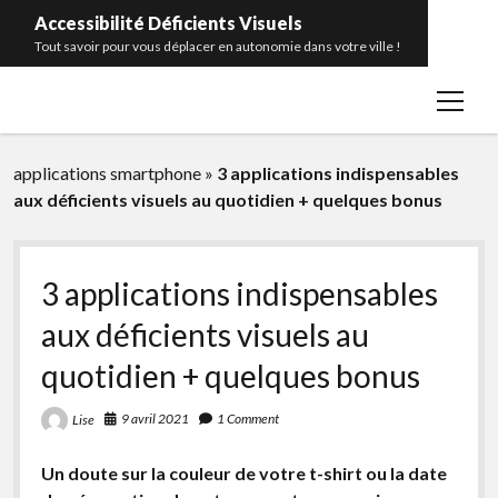
Accessibilité Déficients Visuels
Tout savoir pour vous déplacer en autonomie dans votre ville !
open
Accueil
menu
Contact
applications smartphone
»
3 applications indispensables
Portrait
aux déficients visuels au quotidien + quelques bonus
Catégories
open
menu
Bâtiments publics
facebook
rss
3 applications indispensables
Transports en commun
aux déficients visuels au
Télécommande pour feux sonores
quotidien + quelques bonus
Balises sonores
9 avril 2021
1 Comment
Lise
Bandes d’éveil de vigilance
Glossaire
Un doute sur la couleur de votre t-shirt ou la date