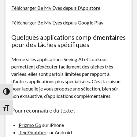
Télécharger Be My Eyes depuis l’App store
Télécharger Be My Eyes depuis Google Play
Quelques applications complémentaires
pour des tâches spécifiques
Même si les applications Seeing AI et Lookout
permettent d’exécuter facilement des tâches très
variées, elles sont parfois limitées par rapport à
d’autres applications plus spécialisées. C’est la raison
pour laquelle je vous propose une sélection, bien sûr
Passer en contraste élevé
non exhaustive, d’applications complémentaires.
Changer la taille de la police
Pour reconnaitre du texte :
Prizmo Go
sur iPhone
TextGrabber
sur Android