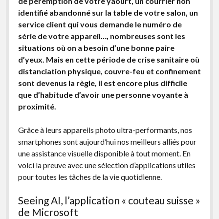
de péremption de votre yaourt, un courrier non
Non classé
identifié abandonné sur la table de votre salon, un
Bandes de guidage
service client qui vous demande le numéro de
série de votre appareil…, nombreuses sont les
Feux sonores
situations où on a besoin d’une bonne paire
d’yeux. Mais en cette période de crise sanitaire où
distanciation physique, couvre-feu et confinement
sont devenus la règle, il est encore plus difficile
que d’habitude d’avoir une personne voyante à
proximité.
Grâce à leurs appareils photo ultra-performants, nos
smartphones sont aujourd’hui nos meilleurs alliés pour
une assistance visuelle disponible à tout moment. En
voici la preuve avec une sélection d’applications utiles
pour toutes les tâches de la vie quotidienne.
Seeing AI, l’application « couteau suisse »
de Microsoft